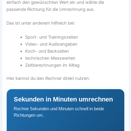
einfach den gewünschten Wert ein und wähle die
passende Richtung für die Umrechnung aus.
Das ist unter anderem hilfreich bei:
Sport- und Trainingszeiten
Video- und Audioangaben
Koch- und Backzeiten
technischen Messwerten
Zeitberechnungen im Alltag
Hier kannst du den Rechner direkt nutzen:
Sekunden in Minuten umrechnen
Rechne Sekunden und Minuten schnell in beide
Richtungen um.