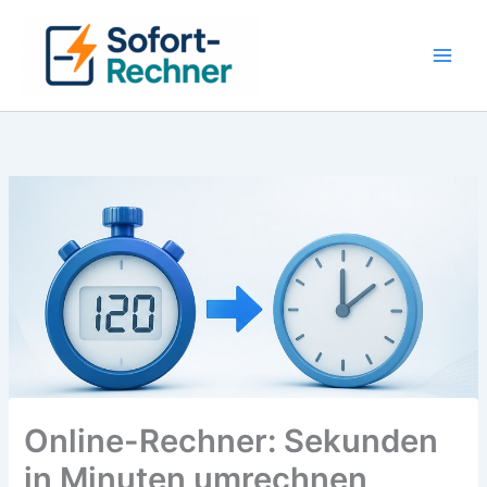
Zum
Inhalt
springen
Main
Men
Online-Rechner: Sekunden
in Minuten umrechnen